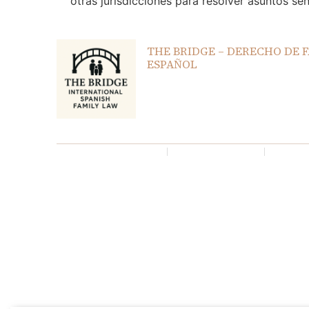
otras jurisdicciones para resolver asuntos sen
THE BRIDGE – DERECHO DE 
ESPAÑOL
Este contenido tiene únicamente 
constituye asesoramiento legal. L
exclusivamente previa contrataci
Términos y Condiciones
Política de Privacidad
Centro d