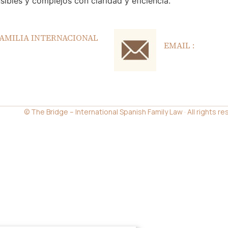
sibles y complejos con claridad y eficiencia.
FAMILIA INTERNACIONAL
EMAIL :
thebridge@thebri
fines informativos y no
a asistencia se brinda
ón formal de un profesional.
e Ayuda
© The Bridge – International Spanish Family Law · All rights r